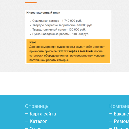
Страницы
Компан
— Карта сайта
— Вакан
— Каталог
— Резю
— О нас
— Партн