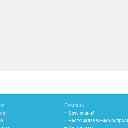
ия
Помощь
сии
— База знаний
ме
— Часто задаваемые вопро
ёрам
— Реквизиты