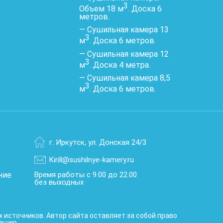
3
Объем 18 м
. Доска 6
метров.
— Сушильная камера 13
3
м
. Доска 6 метров.
— Сушильная камера 12
3
м
. Доска 4 метра.
— Сушильная камера 8,5
3
м
. Доска 6 метров.
г. Иркутск
,
ул. Донская 24/3
Kirill@sushilnye-kamery.ru
ние
Время работы с 9.00 до 22.00
без выходных
 источников. Автор сайта оставляет за собой право
ацию.